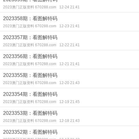
2023澳门正版资料 670288.com
12-24 21:41
2023358期：看图解特码
2023澳门正版资料 670288.com
12-23 21:41
2023357期：看图解特码
2023澳门正版资料 670288.com
12-22 21:41
2023356期：看图解特码
2023澳门正版资料 670288.com
12-21 21:41
2023355期：看图解特码
2023澳门正版资料 670288.com
12-20 21:43
2023354期：看图解特码
2023澳门正版资料 670288.com
12-19 21:45
2023353期：看图解特码
2023澳门正版资料 670288.com
12-18 21:43
2023352期：看图解特码