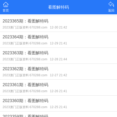
看图解特码
首页
返回
2023365期：看图解特码
2023澳门正版资料 670288.com
12-30 21:42
2023364期：看图解特码
2023澳门正版资料 670288.com
12-29 21:41
2023363期：看图解特码
2023澳门正版资料 670288.com
12-28 21:44
2023362期：看图解特码
2023澳门正版资料 670288.com
12-27 21:42
2023361期：看图解特码
2023澳门正版资料 670288.com
12-26 21:41
2023360期：看图解特码
2023澳门正版资料 670288.com
12-25 21:41
2023359期：看图解特码