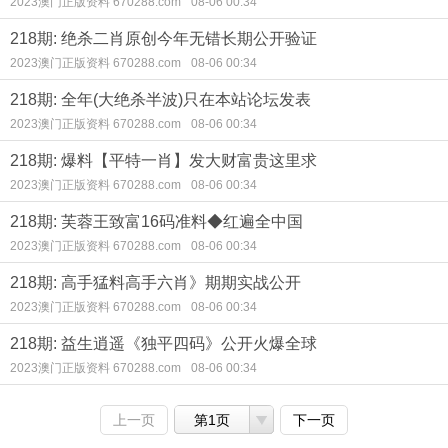
2023澳门正版资料 670288.com
08-06 00:34
218期: 绝杀二肖原创今年无错长期公开验证
2023澳门正版资料 670288.com
08-06 00:34
218期: 全年(大绝杀半波)只在本站论坛发表
2023澳门正版资料 670288.com
08-06 00:34
218期: 爆料【平特一肖】发大财富贵这里求
2023澳门正版资料 670288.com
08-06 00:34
218期: 芙蓉王致富16码准料◆红遍全中国
2023澳门正版资料 670288.com
08-06 00:34
218期: 高手猛料高手六肖》期期实战公开
2023澳门正版资料 670288.com
08-06 00:34
218期: 益生逍遥《独平四码》公开火爆全球
2023澳门正版资料 670288.com
08-06 00:34
上一页
第1页
下一页